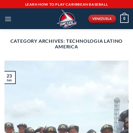
Skip
LEARN HOW TO PLAY CARIBBEAN BASEBALL
to
content
0
VENEZUELA
CATEGORY ARCHIVES:
TECHNOLOGIA LATINO
AMERICA
23
Jun
SOCIAL WORK