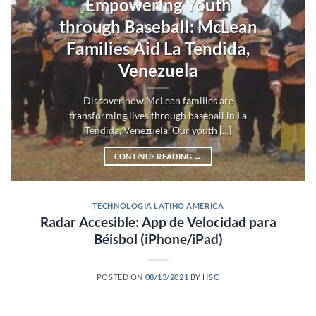
Empowering Youth
through Baseball: McLean
Families Aid La Tendida,
Venezuela
Discover how McLean families are
transforming lives through baseball in La
Tendida, Venezuela. Our youth [...]
CONTINUE READING
→
TECHNOLOGIA LATINO AMERICA
Radar Accesible: App de Velocidad para
Béisbol (iPhone/iPad)
POSTED ON
08/13/2021
BY
HSC